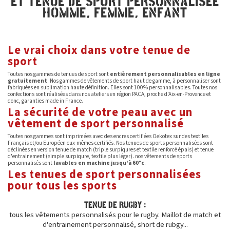
ET TENUE DE SPORT PERSONNALISÉE
HOMME, FEMME, ENFANT
Le vrai choix dans votre tenue de
sport
Toutes nos gammes de tenues de sport sont
entièrement personnalisables en ligne
gratuitement
. Nos gammes de vêtements de sport haut de gamme, à personnaliser sont
fabriquées en sublimation haute définition. Elles sont 100% personnalisables. Toutes nos
confections sont réalisées dans nos ateliers en région PACA, proche d'Aix-en-Provence et
donc, garanties made in France.
La sécurité de votre peau avec un
vêtement de sport personnalisé
Toutes nos gammes sont imprimées avec des encres certifiées Oekotex sur des textiles
Français et/ou Européen eux-mêmes certifiés. Nos tenues de sports personnalisées sont
déclinées en version tenue de match (triple surpiqures et textile renforcé épais) et tenue
d'entrainement (simple surpiqure, textile plus léger). nos vêtements de sports
personnalisés sont
lavables en machine jusqu'à 60°c
.
Les tenues de sport personnalisées
pour tous les sports
TENUE DE RUGBY :
tous les vêtements personnalisés pour le rugby. Maillot de match et
d'entrainement personnalisé, short de rubgy...